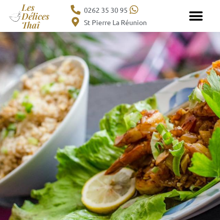
Aller
Les
0262 35 30 95
Délices
au
St Pierre La Réunion
Thaî
contenu