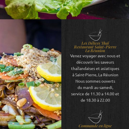
Les Délices Thaï
Restaurant Saint-Pierre
La Réunion
Venez voyager avec nous et
Vous pouvez aussi vous
découvrir les saveurs
faire livrer
thaïlandaises et asiatiques
à Saint-Pierre, La Réunion
Nous sommes ouverts
Le midi et le soir du mardi au
du mardi au samedi,
samedi
service de 11.30 a 14.00 et
de 18.30 à 22.00
Commander en ligne
Commande en ligne